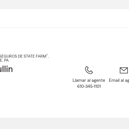
Pasar
al
contenido
principal
®
SEGUROS DE STATE FARM
,
E
, PA
llin
Llamar al agente
Email al a
610-345-1101