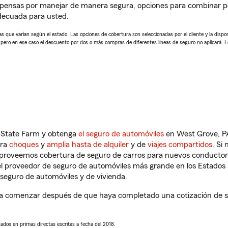
pensas por manejar de manera segura, opciones para combinar pó
adecuada para usted.
 que varían según el estado. Las opciones de cobertura son seleccionadas por el cliente y la disponib
, pero en ese caso el descuento por dos o más compras de diferentes líneas de seguro no aplicará. 
n State Farm y obtenga
el seguro de automóviles
en West Grove, PA
tra
choques
y
amplia hasta de alquiler
y de
viajes compartidos
. Si
s proveemos cobertura de seguro de carros para nuevos conductores
l proveedor de seguro de automóviles más grande en los Estados
seguro de automóviles y de vivienda.
a comenzar después de que haya completado una cotización de seg
sados en primas directas escritas a fecha del 2018.