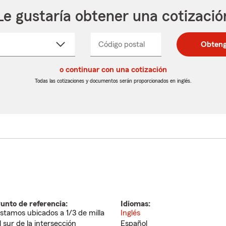
Le gustaría obtener una cotizació
cione
Código postal
Ingresa
Ingresa
Obteng
_____
un
un
re
código
código
cto
o continuar con una cotización
postal
postal
de
de
Todas las cotizaciones y documentos serán proporcionados en inglés.
egable
5
5
dígitos
dígitos
unto de referencia:
Idiomas:
stamos ubicados a 1/3 de milla
Inglés
l sur de la intersección
Español