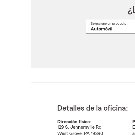
¿
Seleccione un producto
Selec
un
nomb
de
produ
del
menú
despl
Detalles de la oficina:
Dirección física:
P
129 S. Jennersville Rd
E
West Grove
,
PA
19390
a