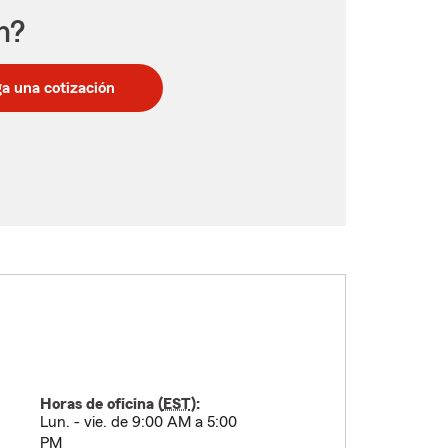
n?
a una cotización
Horas de oficina (
EST
):
Lun. - vie. de 9:00 AM a 5:00
PM